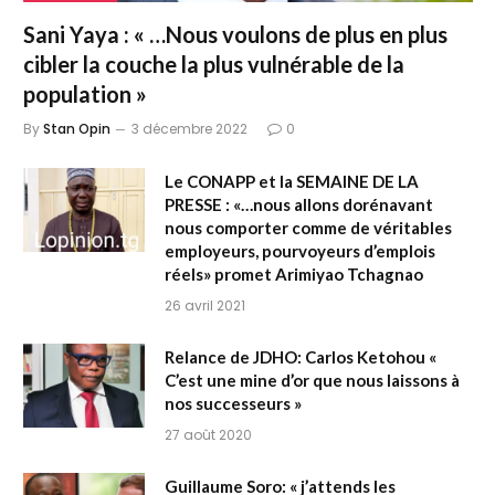
Sani Yaya : « …Nous voulons de plus en plus
cibler la couche la plus vulnérable de la
population »
By
Stan Opin
3 décembre 2022
0
Le CONAPP et la SEMAINE DE LA
PRESSE : «…nous allons dorénavant
nous comporter comme de véritables
employeurs, pourvoyeurs d’emplois
réels» promet Arimiyao Tchagnao
26 avril 2021
Relance de JDHO: Carlos Ketohou «
C’est une mine d’or que nous laissons à
nos successeurs »
27 août 2020
Guillaume Soro: « j’attends les