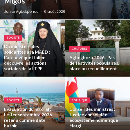
Migos
Junior Agbekponou
6 août 2026
SOCIÉTÉ
Du ministère des
CULTURES
solidarités à la MAED :
L’archevêque Italien
Agbogboza 2026 : Pas
découvre les actions
de festivités populaires,
sociales de la LTPE
place au recueillement
SOCIÉTÉ
POLITIQUE
Évacuation du littoral :
Conseil des ministres :
Le 1er septembre 2026
Justice consolidée,
retenu comme date
écosystème numérique
butoir
élargi