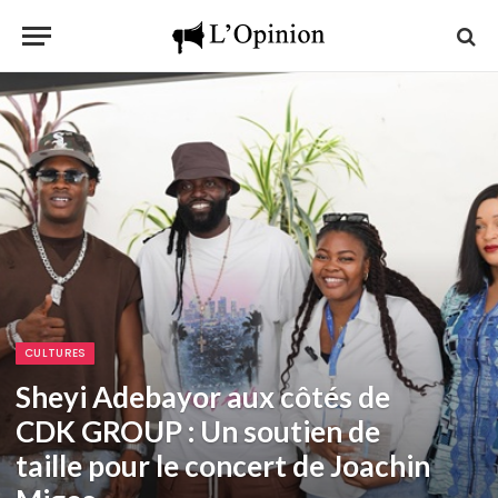
CULTURES
Sheyi Adebayor aux côtés de
CDK GROUP : Un soutien de
taille pour le concert de Joachin