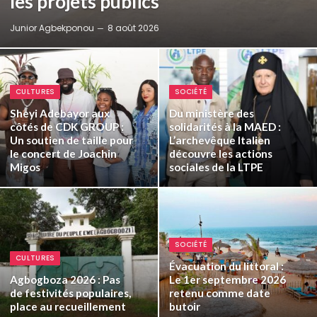
les projets publics
Junior Agbekponou
8 août 2026
CULTURES
SOCIÉTÉ
Sheyi Adebayor aux
Du ministère des
côtés de CDK GROUP :
solidarités à la MAED :
Un soutien de taille pour
L’archevêque Italien
le concert de Joachin
découvre les actions
Migos
sociales de la LTPE
SOCIÉTÉ
CULTURES
Évacuation du littoral :
Agbogboza 2026 : Pas
Le 1er septembre 2026
de festivités populaires,
retenu comme date
place au recueillement
butoir