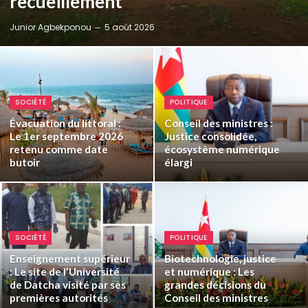
recueillement
Junior Agbekponou
5 août 2026
SOCIÉTÉ
POLITIQUE
Évacuation du littoral :
Conseil des ministres :
Le 1er septembre 2026
Justice consolidée,
retenu comme date
écosystème numérique
butoir
élargi
SOCIÉTÉ
POLITIQUE
Enseignement supérieur
Biotechnologie, justice
: Le site de l’Université
et numérique : Les
de Datcha visité par ses
grandes décisions du
premières autorités
Conseil des ministres