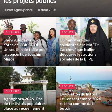
les projets publics
Junior Agbekponou
8 août 2026
CULTURES
SOCIÉTÉ
Sheyi Adebayor aux
Du ministère des
côtés de CDK GROUP :
solidarités à la MAED :
Un soutien de taille pour
L’archevêque Italien
le concert de Joachin
découvre les actions
Migos
sociales de la LTPE
SOCIÉTÉ
CULTURES
Évacuation du littoral :
Agbogboza 2026 : Pas
Le 1er septembre 2026
de festivités populaires,
retenu comme date
place au recueillement
butoir