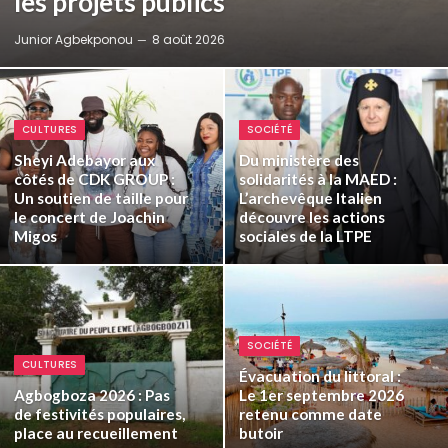
les projets publics
Junior Agbekponou
8 août 2026
CULTURES
SOCIÉTÉ
Sheyi Adebayor aux
Du ministère des
côtés de CDK GROUP :
solidarités à la MAED :
Un soutien de taille pour
L’archevêque Italien
le concert de Joachin
découvre les actions
Migos
sociales de la LTPE
SOCIÉTÉ
CULTURES
Évacuation du littoral :
Agbogboza 2026 : Pas
Le 1er septembre 2026
de festivités populaires,
retenu comme date
place au recueillement
butoir