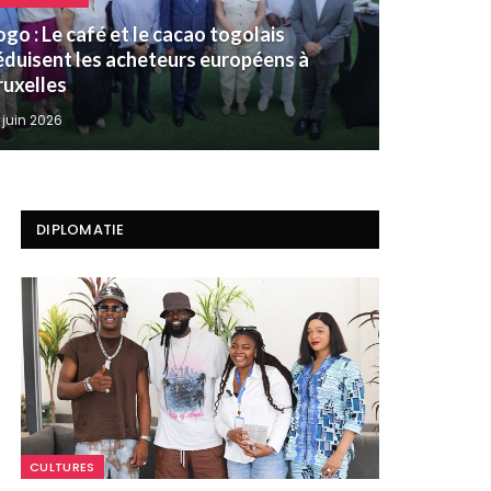
ogo : Le café et le cacao togolais
éduisent les acheteurs européens à
ruxelles
 juin 2026
DIPLOMATIE
CULTURES