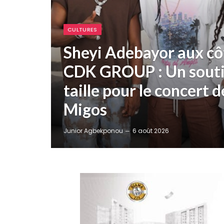
CULTURES
Sheyi Adebayor aux cô
CDK GROUP : Un souti
taille pour le concert 
Migos
Junior Agbekponou
6 août 2026