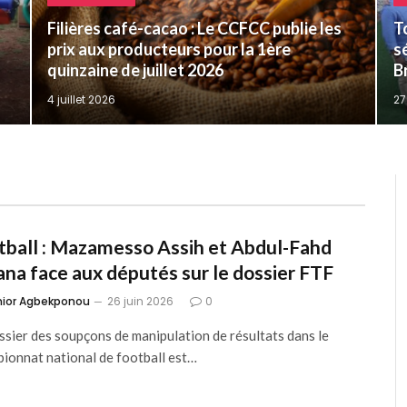
Filières café-cacao : Le CCFCC publie les
T
prix aux producteurs pour la 1ère
s
quinzaine de juillet 2026
B
4 juillet 2026
27
tball : Mazamesso Assih et Abdul-Fahd
ana face aux députés sur le dossier FTF
nior Agbekponou
26 juin 2026
0
ssier des soupçons de manipulation de résultats dans le
ionnat national de football est…