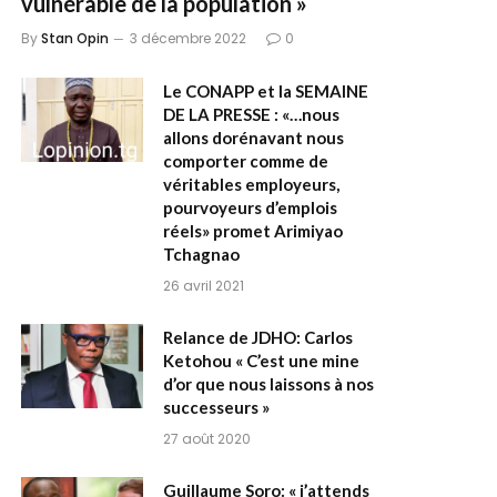
vulnérable de la population »
By
Stan Opin
3 décembre 2022
0
Le CONAPP et la SEMAINE
DE LA PRESSE : «…nous
allons dorénavant nous
comporter comme de
véritables employeurs,
pourvoyeurs d’emplois
réels» promet Arimiyao
Tchagnao
26 avril 2021
Relance de JDHO: Carlos
Ketohou « C’est une mine
d’or que nous laissons à nos
successeurs »
27 août 2020
Guillaume Soro: « j’attends