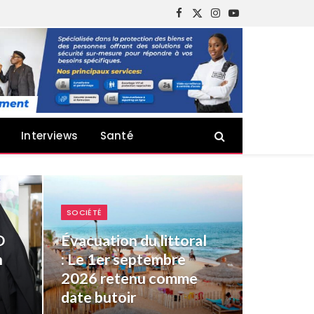
Facebook
X
Instagram
YouTube
(Twitter)
Interviews
Santé
SOCIÉTÉ
D
Évacuation du littoral
n
: Le 1er septembre
2026 retenu comme
date butoir