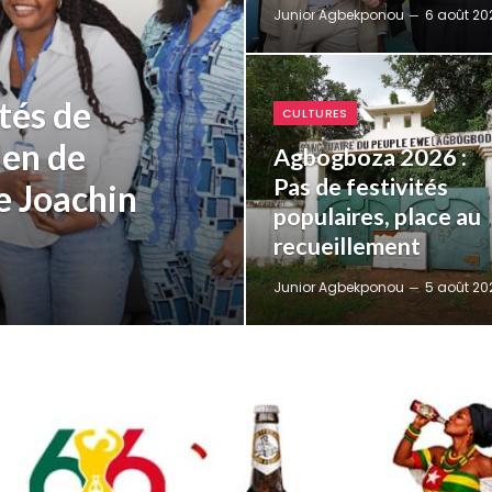
Junior Agbekponou
6 août 20
tés de
CULTURES
en de
Agbogboza 2026 :
Pas de festivités
de Joachin
populaires, place au
recueillement
Junior Agbekponou
5 août 20