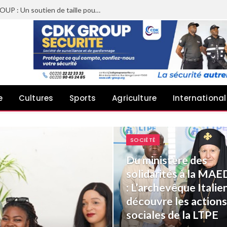
Sheyi Adebayor aux côtés de CDK GROUP : Un soutien de taille pour le concert de Joachin Migos
e
Cultures
Sports
Agriculture
International
SOCIÉTÉ
Du ministère des
solidarités à la MAE
: L’archevêque Italie
découvre les actions
sociales de la LTPE