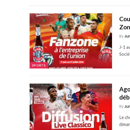
Cou
Zon
By
Ju
J-1 a
Socié
SPORTS
Ago
déb
By
Ju
Le ch
dima