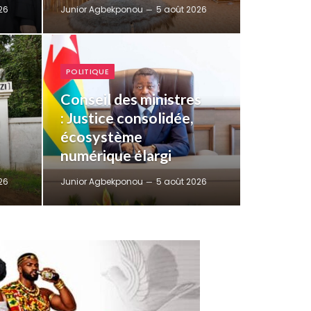
26
Junior Agbekponou
5 août 2026
POLITIQUE
Conseil des ministres
: Justice consolidée,
écosystème
numérique élargi
26
Junior Agbekponou
5 août 2026