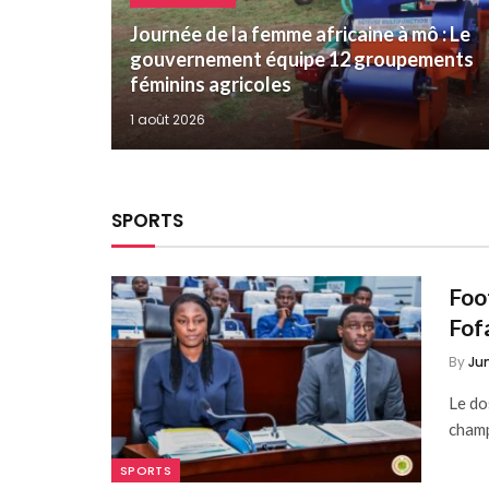
Journée de la femme africaine à mô : Le
gouvernement équipe 12 groupements
féminins agricoles
1 août 2026
SPORTS
Foo
Fof
By
Ju
Le do
champ
SPORTS