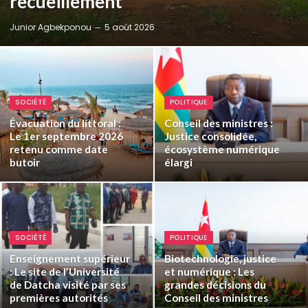
recueillement
Junior Agbekponou
5 août 2026
SOCIÉTÉ
POLITIQUE
Évacuation du littoral :
Conseil des ministres :
Le 1er septembre 2026
Justice consolidée,
retenu comme date
écosystème numérique
butoir
élargi
SOCIÉTÉ
POLITIQUE
Enseignement supérieur
Biotechnologie, justice
: Le site de l’Université
et numérique : Les
de Datcha visité par ses
grandes décisions du
premières autorités
Conseil des ministres