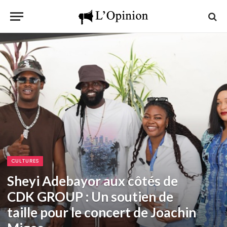
CULTURES
Sheyi Adebayor aux côtés de
CDK GROUP : Un soutien de
taille pour le concert de Joachin