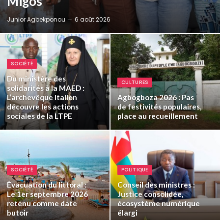
Migos
Junior Agbekponou
6 août 2026
SOCIÉTÉ
Du ministère des
CULTURES
solidarités à la MAED :
L’archevêque Italien
Agbogboza 2026 : Pas
découvre les actions
de festivités populaires,
sociales de la LTPE
place au recueillement
SOCIÉTÉ
POLITIQUE
Évacuation du littoral :
Conseil des ministres :
Le 1er septembre 2026
Justice consolidée,
retenu comme date
écosystème numérique
butoir
élargi