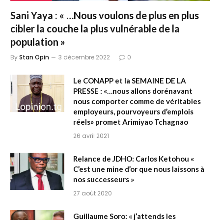
Sani Yaya : « …Nous voulons de plus en plus
cibler la couche la plus vulnérable de la
population »
By
Stan Opin
3 décembre 2022
0
Le CONAPP et la SEMAINE DE LA
PRESSE : «…nous allons dorénavant
nous comporter comme de véritables
employeurs, pourvoyeurs d’emplois
réels» promet Arimiyao Tchagnao
26 avril 2021
Relance de JDHO: Carlos Ketohou «
C’est une mine d’or que nous laissons à
nos successeurs »
27 août 2020
Guillaume Soro: « j’attends les