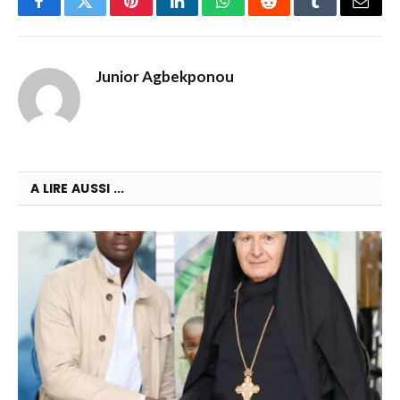
Facebook
Twitter
Pinterest
LinkedIn
WhatsApp
Reddit
Tumblr
Email
Junior Agbekponou
A LIRE AUSSI ...