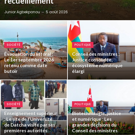
recueillement
Junior Agbekponou
5 août 2026
SOCIÉTÉ
POLITIQUE
Évacuation du littoral :
Conseil des ministres :
Le 1er septembre 2026
Justice consolidée,
retenu comme date
écosystème numérique
butoir
élargi
SOCIÉTÉ
POLITIQUE
Enseignement supérieur
Biotechnologie, justice
: Le site de l’Université
et numérique : Les
de Datcha visité par ses
grandes décisions du
premières autorités
Conseil des ministres