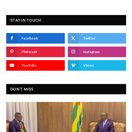
STAY IN TOUCH
Facebook
Twitter
Pinterest
Instagram
YouTube
Vimeo
DON'T MISS