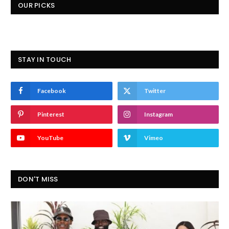
OUR PICKS
STAY IN TOUCH
Facebook
Twitter
Pinterest
Instagram
YouTube
Vimeo
DON'T MISS