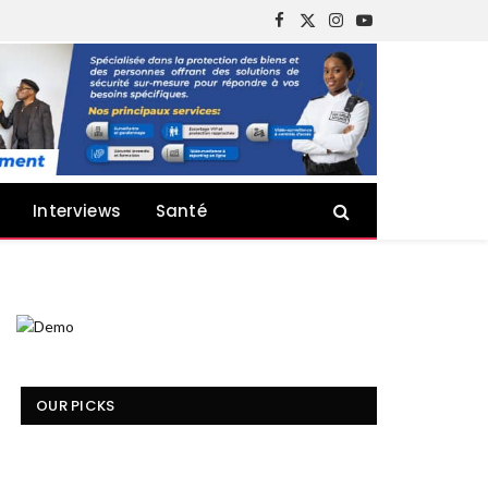
Facebook
X
Instagram
YouTube
(Twitter)
Interviews
Santé
OUR PICKS