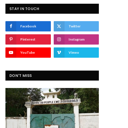
STAY IN TOUCH
Facebook
Twitter
Pinterest
Instagram
YouTube
Vimeo
DON'T MISS