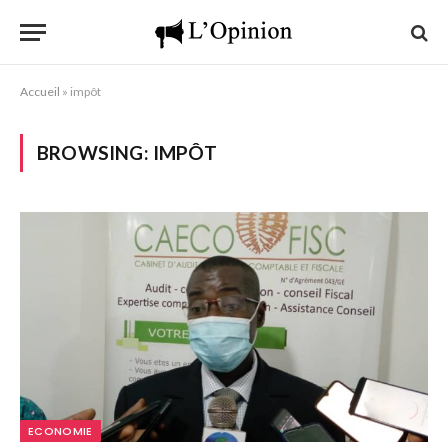
Accueil
»
impôt
BROWSING:
IMPÔT
ECONOMIE