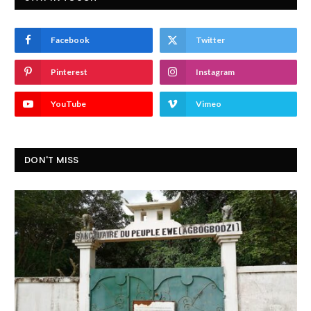
Facebook
Twitter
Pinterest
Instagram
YouTube
Vimeo
DON'T MISS