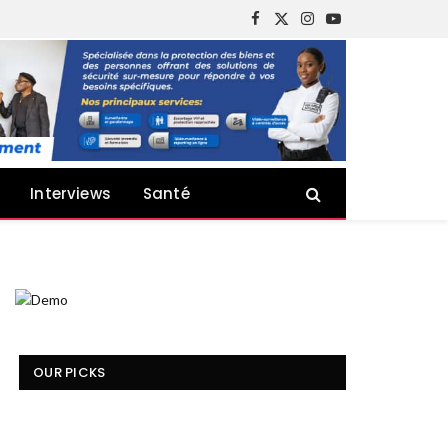
Facebook
X
Instagram
YouTube
(Twitter)
Interviews
Santé
OUR PICKS