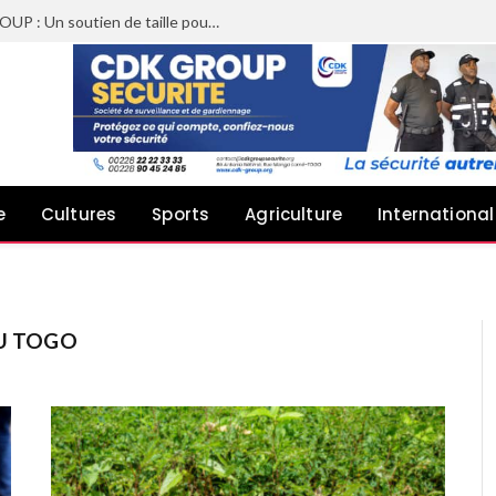
Sheyi Adebayor aux côtés de CDK GROUP : Un soutien de taille pour le concert de Joachin Migos
e
Cultures
Sports
Agriculture
International
AU TOGO