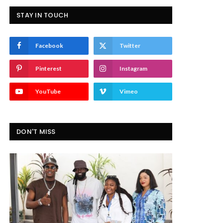
STAY IN TOUCH
Facebook
Twitter
Pinterest
Instagram
YouTube
Vimeo
DON'T MISS