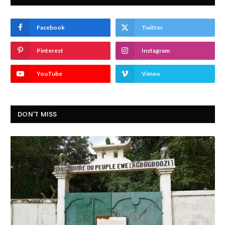
Facebook
Twitter
Pinterest
Instagram
YouTube
Vimeo
DON'T MISS