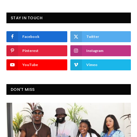
STAY IN TOUCH
Facebook
Twitter
Pinterest
Instagram
YouTube
Vimeo
DON'T MISS