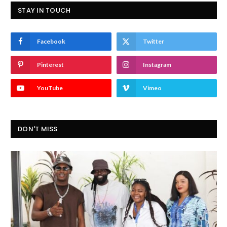
STAY IN TOUCH
Facebook
Twitter
Pinterest
Instagram
YouTube
Vimeo
DON'T MISS