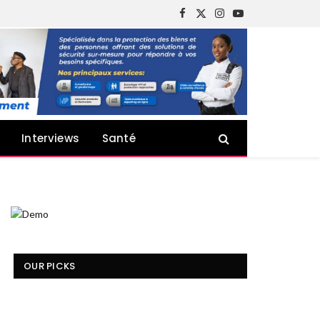
Facebook
X
Instagram
YouTube
(Twitter)
Interviews
Santé
OUR PICKS