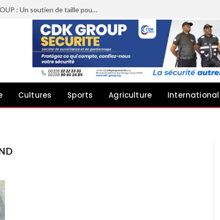
Sheyi Adebayor aux côtés de CDK GROUP : Un soutien de taille pour le concert de Joachin Migos
e
Cultures
Sports
Agriculture
International
UND