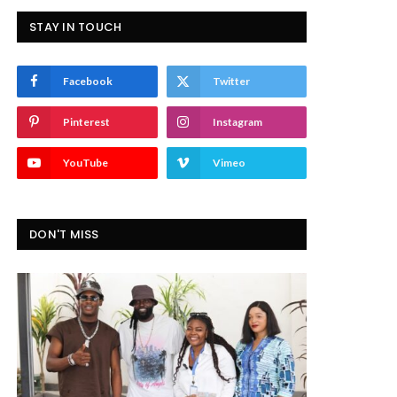
STAY IN TOUCH
Facebook
Twitter
Pinterest
Instagram
YouTube
Vimeo
DON'T MISS