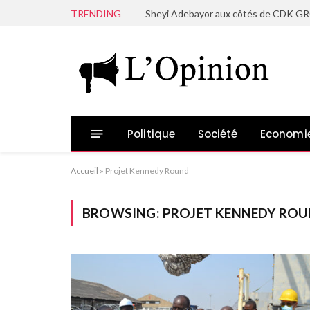
TRENDING
Politique
Société
Economi
Accueil
»
Projet Kennedy Round
BROWSING:
PROJET KENNEDY RO