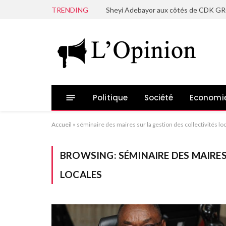
TRENDING
Politique
Société
Economi
Accueil
»
séminaire des maires sur la gestion des collectivités lo
BROWSING:
SÉMINAIRE DES MAIRES
LOCALES