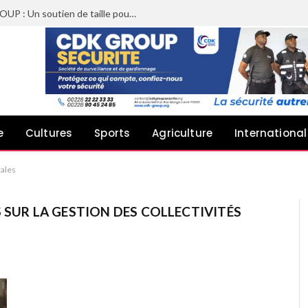
Sheyi Adebayor aux côtés de CDK GROUP : Un soutien de taille pour le concert de Joachin Migos
e
Cultures
Sports
Agriculture
International
cales
 SUR LA GESTION DES COLLECTIVITÉS