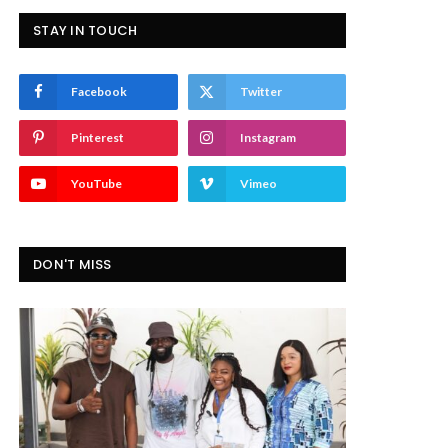
STAY IN TOUCH
Facebook
Twitter
Pinterest
Instagram
YouTube
Vimeo
DON'T MISS