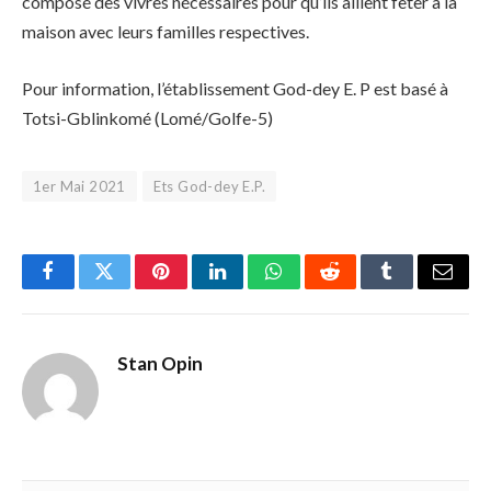
composé des vivres nécessaires pour qu’ils aillent fêter à la
maison avec leurs familles respectives.
Pour information, l’établissement God-dey E. P est basé à
Totsi-Gblinkomé (Lomé/Golfe-5)
1er Mai 2021
Ets God-dey E.P.
Facebook
Twitter
Pinterest
LinkedIn
WhatsApp
Reddit
Tumblr
Email
Stan Opin