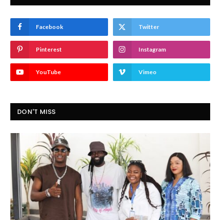
Facebook
Twitter
Pinterest
Instagram
YouTube
Vimeo
DON'T MISS