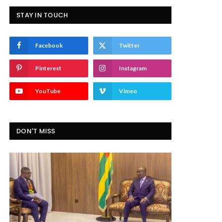
STAY IN TOUCH
Facebook
Twitter
Pinterest
Instagram
YouTube
Vimeo
DON'T MISS