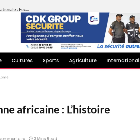
Limazié péyébinesso chez le Président de l’Assemblée nationale : Focus sur le plaidoyer des architectes pour une meilleure implication dans les projets publics
e
Cultures
Sports
Agriculture
International
à Lomé
e africaine : L’histoire
commentaire
3 Mins Read