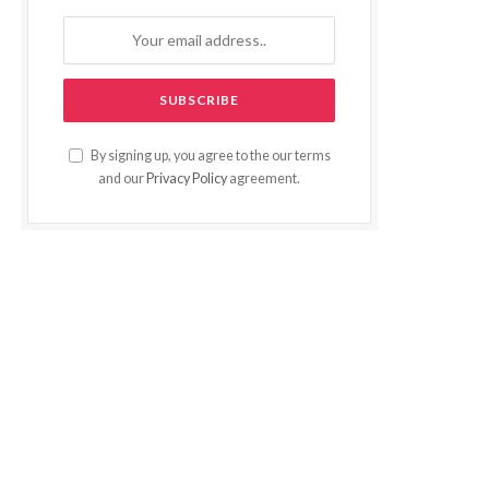
By signing up, you agree to the our terms
and our
Privacy Policy
agreement.