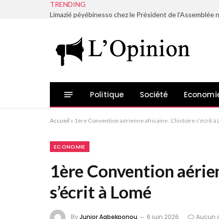
TRENDING
Politique
Société
Economi
Accueil
»
1ère Convention aérienne africaine : L’histoire s’écrit 
ECONOMIE
1ère Convention aérienn
s’écrit à Lomé
By
Junior Agbekponou
6 juin 2026
Aucun 