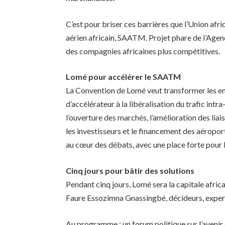
C’est pour briser ces barrières que l’Union afr
aérien africain, SAATM. Projet phare de l’Agenda
des compagnies africaines plus compétitives.
Lomé pour accélérer le SAATM
La Convention de Lomé veut transformer les en
d’accélérateur à la libéralisation du trafic int
l’ouverture des marchés, l’amélioration des liaiso
les investisseurs et le financement des aéroports
au cœur des débats, avec une place forte pour l
Cinq jours pour bâtir des solutions
Pendant cinq jours, Lomé sera la capitale afric
Faure Essozimna Gnassingbé, décideurs, experts
Au programme : un forum politique sur l’avenir 