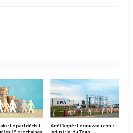
in : Le pari décisif
Adétikopé : Le nouveau cœur
r les 15 prochaines
industriel du Togo