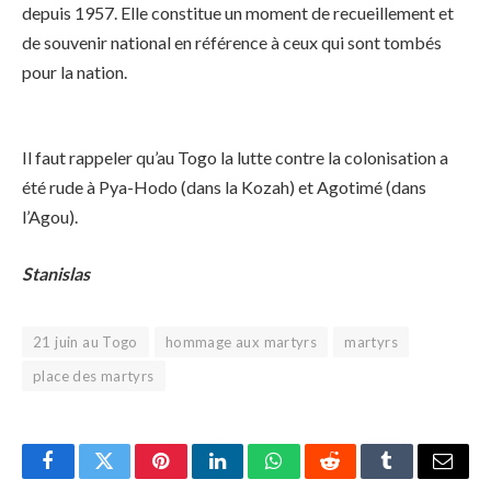
depuis 1957. Elle constitue un moment de recueillement et
de souvenir national en référence à ceux qui sont tombés
pour la nation.
Il faut rappeler qu’au Togo la lutte contre la colonisation a
été rude à Pya-Hodo (dans la Kozah) et Agotimé (dans
l’Agou).
Stanislas
21 juin au Togo
hommage aux martyrs
martyrs
place des martyrs
Facebook
Twitter
Pinterest
LinkedIn
WhatsApp
Reddit
Tumblr
Email