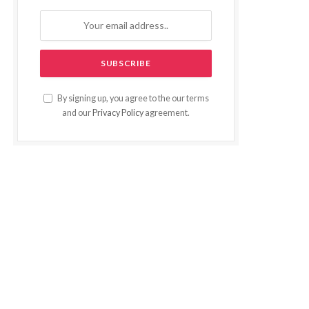
By signing up, you agree to the our terms
and our
Privacy Policy
agreement.