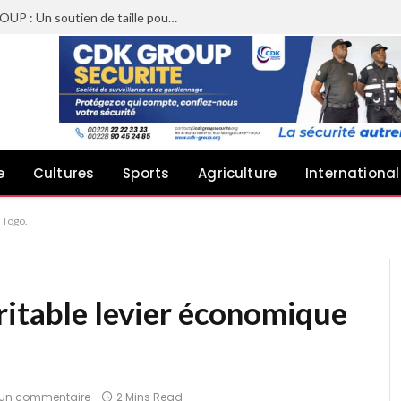
Sheyi Adebayor aux côtés de CDK GROUP : Un soutien de taille pour le concert de Joachin Migos
e
Cultures
Sports
Agriculture
International
 Togo.
ritable levier économique
un commentaire
2 Mins Read