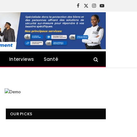
Facebook
X
Instagram
YouTube
(Twitter)
Interviews
Santé
OUR PICKS