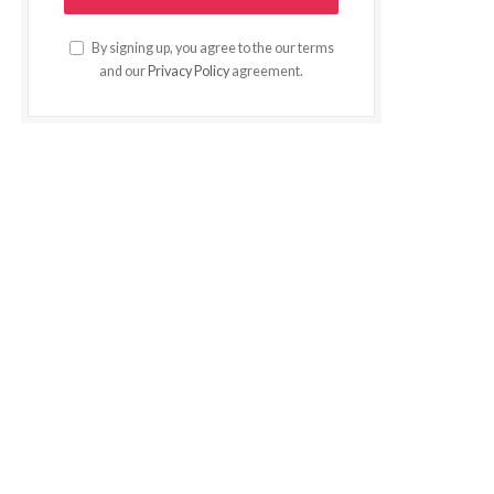
By signing up, you agree to the our terms
and our
Privacy Policy
agreement.