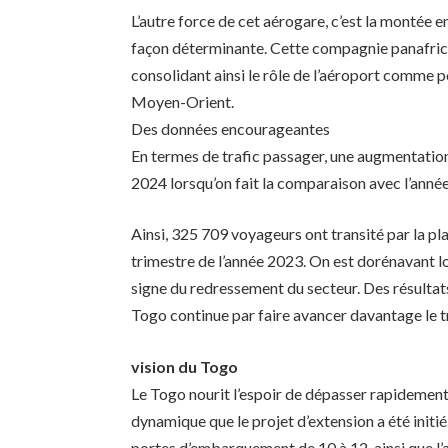
L’autre force de cet aérogare, c’est la montée 
façon déterminante. Cette compagnie panafricai
consolidant ainsi le rôle de l’aéroport comme po
Moyen-Orient.
Des données encourageantes
En termes de trafic passager, une augmentation
2024 lorsqu’on fait la comparaison avec l’anné
Ainsi, 325 709 voyageurs ont transité par la p
trimestre de l’année 2023. On est dorénavant l
signe du redressement du secteur. Des résultats
Togo continue par faire avancer davantage le tr
vision du Togo
Le Togo nourit l’espoir de dépasser rapidement
dynamique que le projet d’extension a été init
portes d’embarquement de 10 à 12, ainsi que l’a