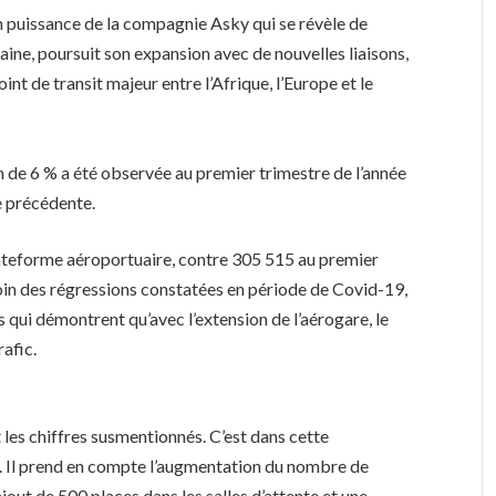
en puissance de la compagnie Asky qui se révèle de
ne, poursuit son expansion avec de nouvelles liaisons,
int de transit majeur entre l’Afrique, l’Europe et le
 de 6 % a été observée au premier trimestre de l’année
e précédente.
lateforme aéroportuaire, contre 305 515 au premier
oin des régressions constatées en période de Covid-19,
 qui démontrent qu’avec l’extension de l’aérogare, le
afic.
 les chiffres susmentionnés. C’est dans cette
ié. Il prend en compte l’augmentation du nombre de
jout de 500 places dans les salles d’attente et une