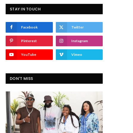
STAY IN TOUCH
Facebook
Twitter
Pinterest
Instagram
YouTube
Vimeo
DON'T MISS