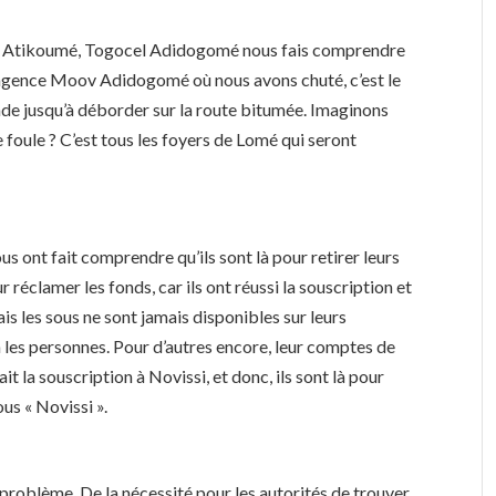
el Atikoumé, Togocel Adidogomé nous fais comprendre
 À l’agence Moov Adidogomé où nous avons chuté, c’est le
nde jusqu’à déborder sur la route bitumée. Imaginons
 foule ? C’est tous les foyers de Lomé qui seront
 ont fait comprendre qu’ils sont là pour retirer leurs
r réclamer les fonds, car ils ont réussi la souscription et
is les sous ne sont jamais disponibles sur leurs
n les personnes. Pour d’autres encore, leur comptes de
it la souscription à Novissi, et donc, ils sont là pour
us « Novissi ».
d problème. De la nécessité pour les autorités de trouver