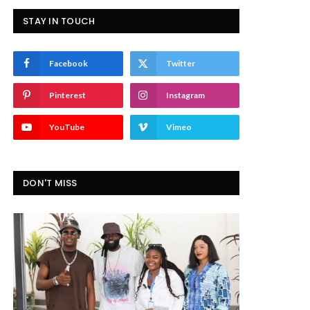
STAY IN TOUCH
Facebook
Twitter
Pinterest
Instagram
YouTube
Vimeo
DON'T MISS