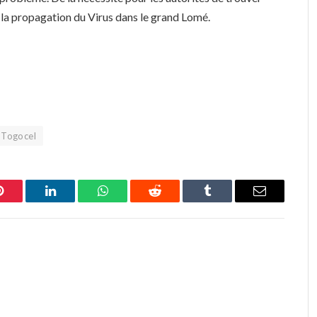
er la propagation du Virus dans le grand Lomé.
Togocel
Pinterest
LinkedIn
WhatsApp
Reddit
Tumblr
Email