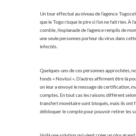
Un tour effectué au niveau de l’agence Togoc
que le Togo risque le pire si l’on ne fait rien.
comble, l’esplanade de l’agence remplis de mo
une seule personnes porteur du virus dans cette
infectés.
Quelques-uns de ces personnes approchées, nous
fonds « Novissi ». D’autres affirment être là pou
on leur a envoyé le message de certification, ma
comptes. En tout cas les raisons diffèrent selo
transfert monétaire sont bloqués, mais ils ont fa
débloquer le compte pour pouvoir retirer les so
Voilà une solution qui vient créer un plus gran