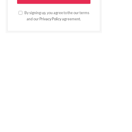
By signing up, you agree to the our terms
and our
Privacy Policy
agreement.