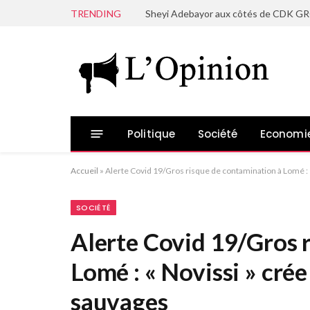
TRENDING
Politique
Société
Economi
Accueil
»
Alerte Covid 19/Gros risque de contamination à Lomé :
SOCIÉTÉ
Alerte Covid 19/Gros 
Lomé : « Novissi » cré
sauvages