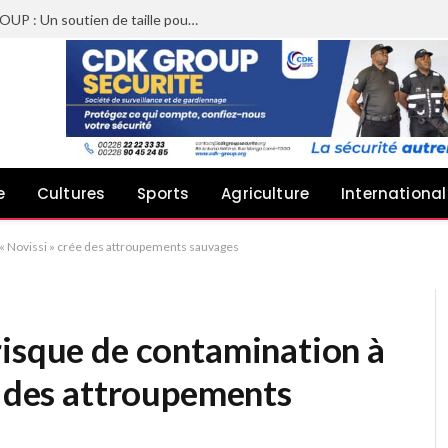
Sheyi Adebayor aux côtés de CDK GROUP : Un soutien de taille pour le concert de Joachin Migos
e
Cultures
Sports
Agriculture
International
 « Novissi » crée des attroupements sauvages
risque de contamination à
e des attroupements