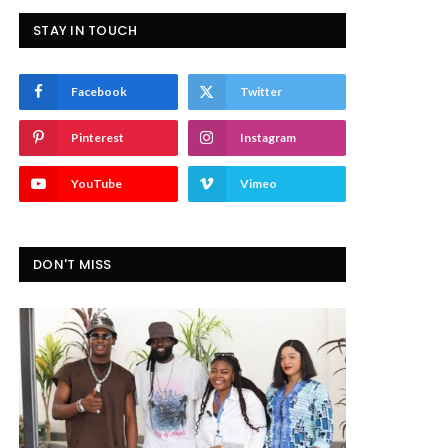
STAY IN TOUCH
Facebook
Twitter
Pinterest
Instagram
YouTube
Vimeo
DON'T MISS