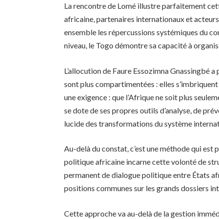
La rencontre de Lomé illustre parfaitement cett
africaine, partenaires internationaux et acteu
ensemble les répercussions systémiques du co
niveau, le Togo démontre sa capacité à organis
L’allocution de Faure Essozimna Gnassingbé a pos
sont plus compartimentées : elles s’imbriquent
une exigence : que l’Afrique ne soit plus seule
se dote de ses propres outils d’analyse, de prév
lucide des transformations du système internat
Au-delà du constat, c’est une méthode qui est p
politique africaine incarne cette volonté de st
permanent de dialogue politique entre États afr
positions communes sur les grands dossiers in
Cette approche va au-delà de la gestion immédia