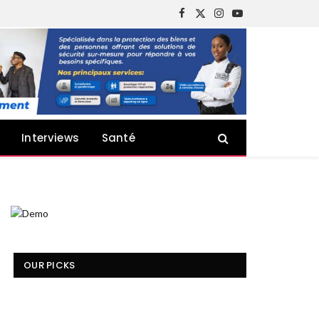
Facebook
X
Instagram
YouTube
(Twitter)
Interviews
Santé
OUR PICKS