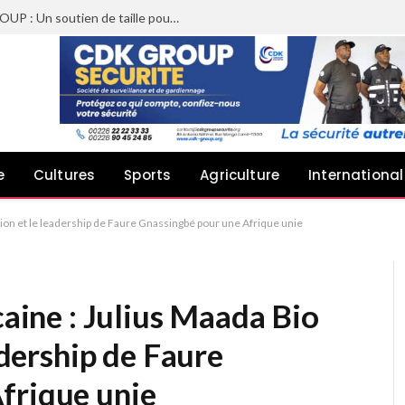
Sheyi Adebayor aux côtés de CDK GROUP : Un soutien de taille pour le concert de Joachin Migos
e
Cultures
Sports
Agriculture
International
vision et le leadership de Faure Gnassingbé pour une Afrique unie
caine : Julius Maada Bio
eadership de Faure
frique unie