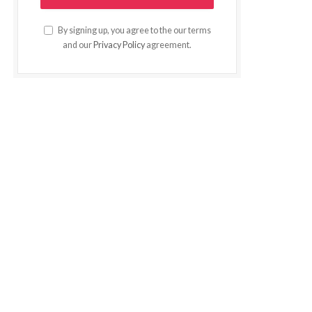
By signing up, you agree to the our terms
and our
Privacy Policy
agreement.