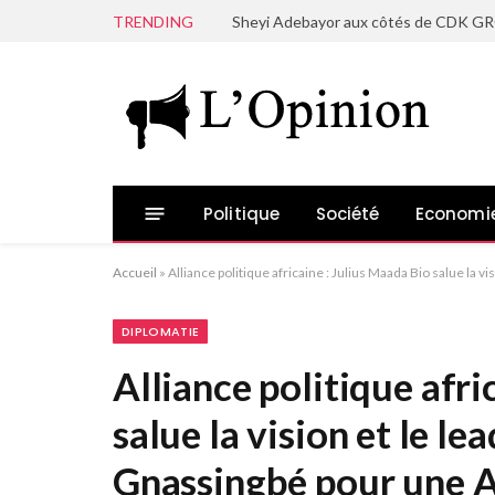
TRENDING
Politique
Société
Economi
Accueil
»
Alliance politique africaine : Julius Maada Bio salue la 
DIPLOMATIE
Alliance politique afri
salue la vision et le l
Gnassingbé pour une A