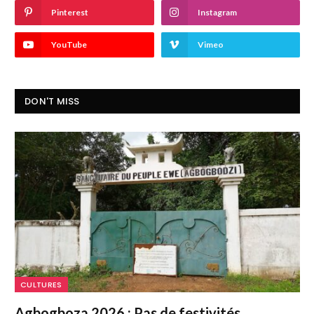
Pinterest
Instagram
YouTube
Vimeo
DON'T MISS
CULTURES
Agbogboza 2026 : Pas de festivités