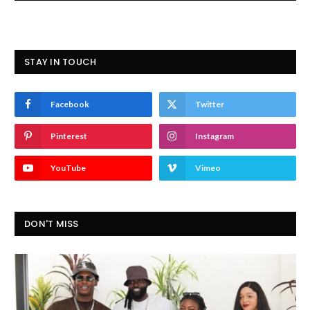
STAY IN TOUCH
Facebook
Twitter
Pinterest
Instagram
YouTube
Vimeo
DON'T MISS