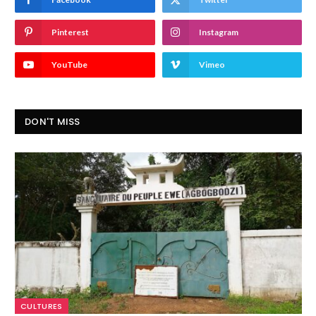
Pinterest
Instagram
YouTube
Vimeo
DON'T MISS
CULTURES