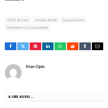
ASKO de Kara
Congrès électif
le grand favori
Meyebine-Esso Gnassingbé
Facebook
Twitter
Pinterest
LinkedIn
WhatsApp
Reddit
Tumblr
Email
Stan Opin
A LIRE AUSSI ...