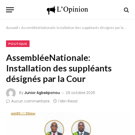
Accueil
»
AssembléeNationale: Installation des suppléants désignés par la Cour
POLITIQUE
AssembléeNationale:
Installation des suppléants
désignés par la Cour
By
Junior Agbekponou
29 octobre 2025
Aucun commentaire
1 Min Read