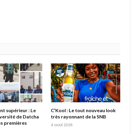
t supérieur : Le
C’Kool : Le tout nouveau look
iversité de Datcha
très rayonnant de la SNB
ses premières
4 août 2026