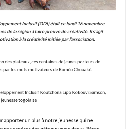
loppement Inclusif (ODI) était ce lundi 16 novembre
 de la région à faire preuve de créativité. Il s’agit
tivation à la créativité initiée par l’association.
ion des plateaux, ces centaines de jeunes porteurs de
ués par les mots motivateurs de Roméo Chouaké.
Développement Inclusif Koutchona Lipo Kokouvi Samson,
 jeunesse togolaise
r apporter un plus à notre jeunesse qui ne
nt pas espérer des gâteaux avec des cuillères