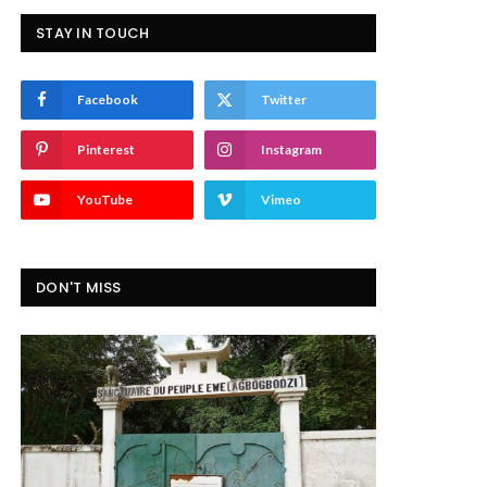
STAY IN TOUCH
Facebook
Twitter
Pinterest
Instagram
YouTube
Vimeo
DON'T MISS