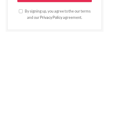
By signing up, you agree to the our terms
and our
Privacy Policy
agreement.