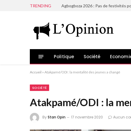
TRENDING
Agbogboza 2026 : Pas de festivités po
Politique
Société
Economi
Accueil
»
Atakpamé/ODI : la mentalité des jeunes a changé
SOCIÉTÉ
Atakpamé/ODI : la men
By
Stan Opin
17 novembre 2020
Aucun co