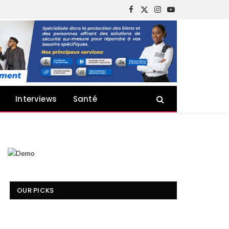
Facebook
X
Instagram
YouTube
(Twitter)
Interviews
Santé
OUR PICKS