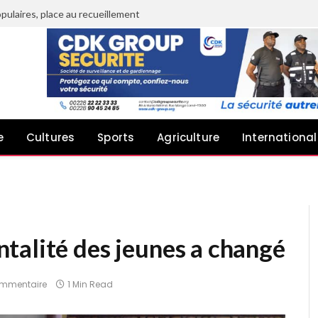
pulaires, place au recueillement
e
Cultures
Sports
Agriculture
International
talité des jeunes a changé
mmentaire
1 Min Read