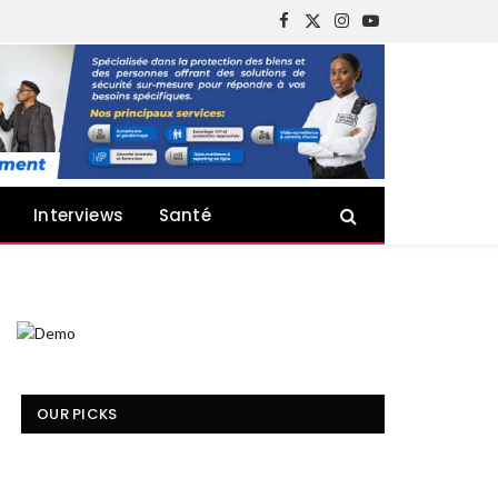
Facebook
X
Instagram
YouTube
(Twitter)
Interviews
Santé
OUR PICKS