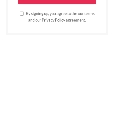
By signing up, you agree to the our terms
and our
Privacy Policy
agreement.