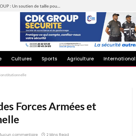
Sheyi Adebayor aux côtés de CDK GROUP : Un soutien de taille pour le concert de Joachin Migos
e
Cultures
Sports
Agriculture
International
onstitutionnelle
des Forces Armées et
elle
Aucun commentaire
2 Mins Read