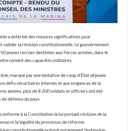
énin a entériné des mesures significatives pour
t valider la révision constitutionnelle. Le gouvernement
850 jeunes recrues destinées aux Forces armées, dans le
enforcement des capacités militaires.
sible, marqué par une tentative de coup d’État déjouée
x défis sécuritaires internes et aux exigences de la
res années, plus de 8 200 soldats et officiers ont été
s de défense du pays.
 conforme à la Constitution la loi portant révision de la
onsacre la légalité du processus de réforme
vision constitutionnelle prévoit notamment l’extension