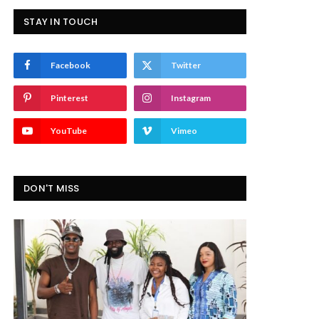
STAY IN TOUCH
Facebook
Twitter
Pinterest
Instagram
YouTube
Vimeo
DON'T MISS