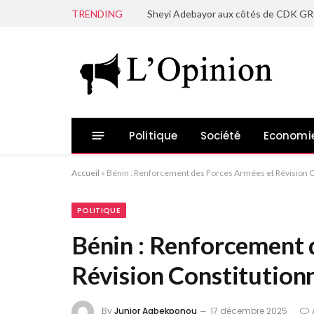
TRENDING
Politique
Société
Economi
Accueil
»
Bénin : Renforcement des Forces Armées et Révision C
POLITIQUE
Bénin : Renforcement 
Révision Constitutionn
By
Junior Agbekponou
17 décembre 2025