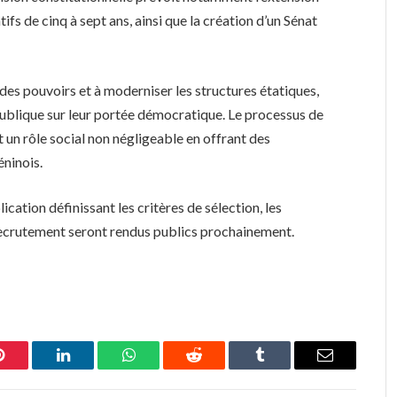
ifs de cinq à sept ans, ainsi que la création d’un Sénat
des pouvoirs et à moderniser les structures étatiques,
 publique sur leur portée démocratique. Le processus de
un rôle social non négligeable en offrant des
ninois.
cation définissant les critères de sélection, les
 recrutement seront rendus publics prochainement.
Pinterest
LinkedIn
WhatsApp
Reddit
Tumblr
Email