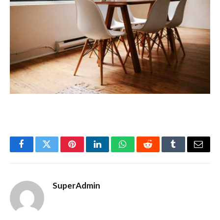
Facebook
Twitter
Pinterest
LinkedIn
WhatsApp
Reddit
Tumblr
Email
SuperAdmin