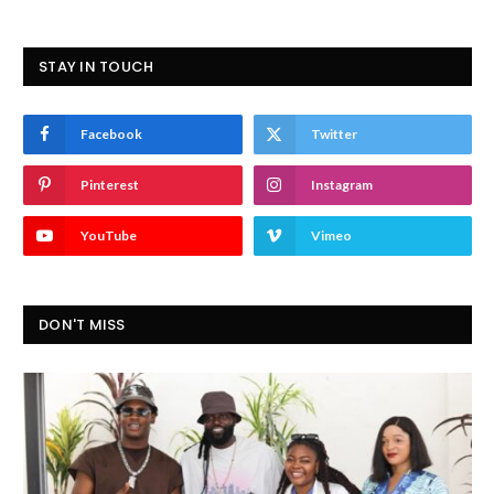
STAY IN TOUCH
Facebook
Twitter
Pinterest
Instagram
YouTube
Vimeo
DON'T MISS