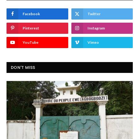
Facebook
Twitter
Pinterest
Instagram
YouTube
Vimeo
DON'T MISS