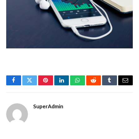
Facebook
Twitter
Pinterest
LinkedIn
WhatsApp
Reddit
Tumblr
Email
SuperAdmin