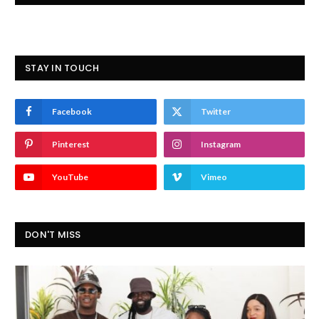
STAY IN TOUCH
Facebook
Twitter
Pinterest
Instagram
YouTube
Vimeo
DON'T MISS