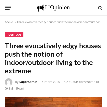
Accueil
»
Three evocatively edgy houses push the notion of indoor/outdoor living to the extreme
POLITIQUE
Three evocatively edgy houses
push the notion of
indoor/outdoor living to the
extreme
By
SuperAdmin
4 mars 2020
Aucun commentaire
1 Min Read