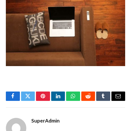
Facebook
Twitter
Pinterest
LinkedIn
WhatsApp
Reddit
Tumblr
Email
SuperAdmin