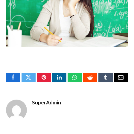
Facebook
Twitter
Pinterest
LinkedIn
WhatsApp
Reddit
Tumblr
Email
SuperAdmin