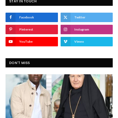
STAY IN TOUCH
Facebook
Twitter
Pinterest
Instagram
YouTube
Vimeo
DON'T MISS