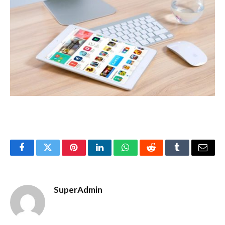
Facebook
Twitter
Pinterest
LinkedIn
WhatsApp
Reddit
Tumblr
Email
SuperAdmin