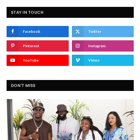
STAY IN TOUCH
Facebook
Twitter
Pinterest
Instagram
YouTube
Vimeo
DON'T MISS