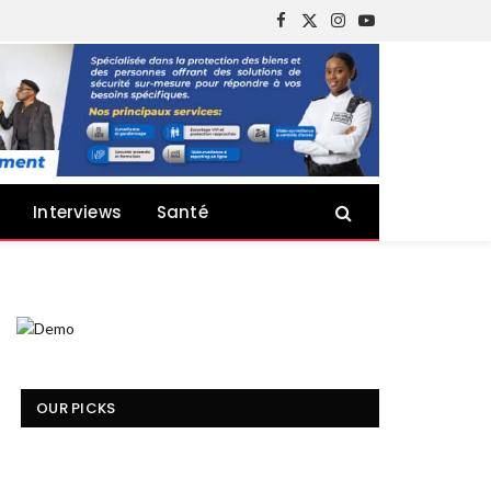
Facebook
X
Instagram
YouTube
(Twitter)
Interviews
Santé
OUR PICKS