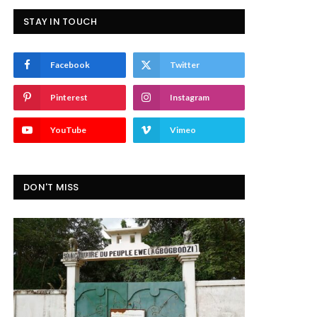
STAY IN TOUCH
Facebook
Twitter
Pinterest
Instagram
YouTube
Vimeo
DON'T MISS