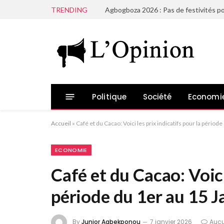
TRENDING
Agbogboza 2026 : Pas de festivités po
Politique
Société
Economi
Accueil
»
Café et du Cacao: Voici les prix indicatifs pour la périod
ECONOMIE
Café et du Cacao: Voici
période du 1er au 15 J
By
Junior Agbekponou
7 janvier 2026
Auc