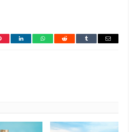
Pinterest
LinkedIn
WhatsApp
Reddit
Tumblr
Email