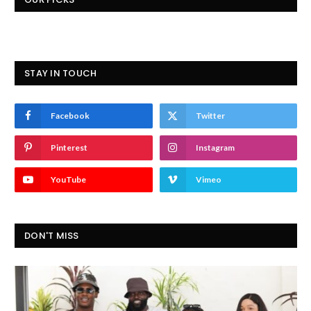
STAY IN TOUCH
Facebook
Twitter
Pinterest
Instagram
YouTube
Vimeo
DON'T MISS