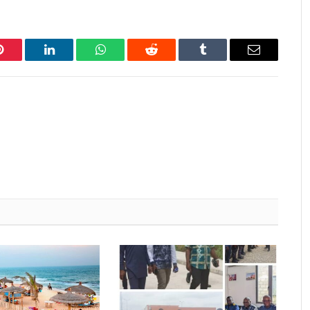
Pinterest
LinkedIn
WhatsApp
Reddit
Tumblr
Email