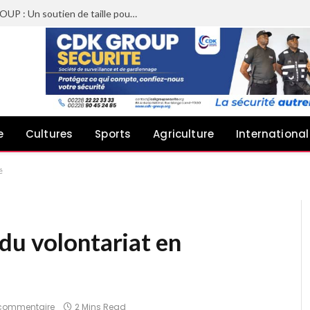
Sheyi Adebayor aux côtés de CDK GROUP : Un soutien de taille pour le concert de Joachin Migos
e
Cultures
Sports
Agriculture
International
é
du volontariat en
commentaire
2 Mins Read