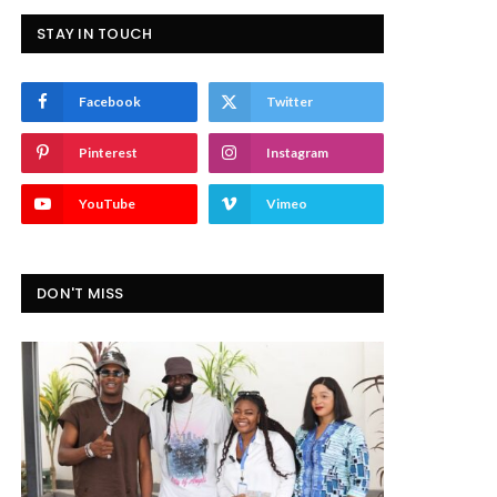
STAY IN TOUCH
Facebook
Twitter
Pinterest
Instagram
YouTube
Vimeo
DON'T MISS