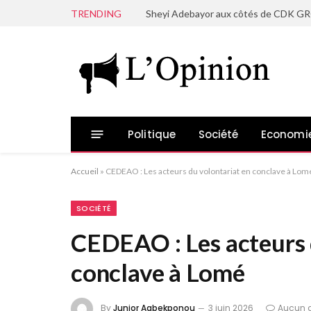
TRENDING
Politique
Société
Economi
Accueil
»
CEDEAO : Les acteurs du volontariat en conclave à Lom
SOCIÉTÉ
CEDEAO : Les acteurs 
conclave à Lomé
By
Junior Agbekponou
3 juin 2026
Aucun 