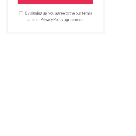
By signing up, you agree to the our terms
and our
Privacy Policy
agreement.