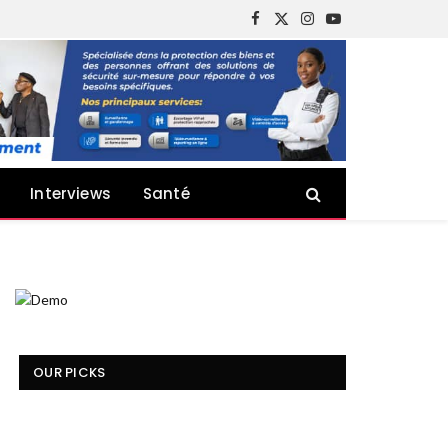
Facebook
X
Instagram
YouTube
(Twitter)
Interviews
Santé
OUR PICKS