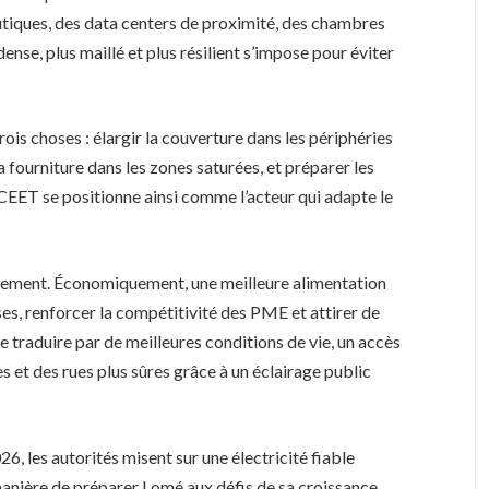
boutiques, des data centers de proximité, des chambres
ense, plus maillé et plus résilient s’impose pour éviter
is choses : élargir la couverture dans les périphéries
a fourniture dans les zones saturées, et préparer les
 CEET se positionne ainsi comme l’acteur qui adapte le
chement. Économiquement, une meilleure alimentation
rises, renforcer la compétitivité des PME et attirer de
e traduire par de meilleures conditions de vie, un accès
s et des rues plus sûres grâce à un éclairage public
, les autorités misent sur une électricité fiable
nière de préparer Lomé aux défis de sa croissance,