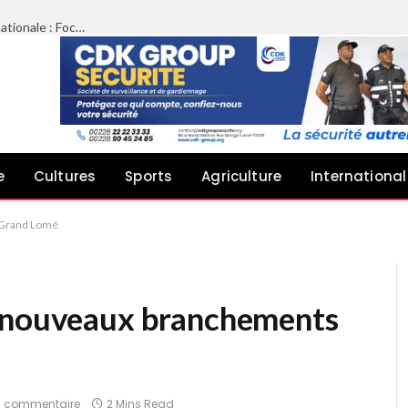
Limazié péyébinesso chez le Président de l’Assemblée nationale : Focus sur le plaidoyer des architectes pour une meilleure implication dans les projets publics
e
Cultures
Sports
Agriculture
International
e Grand Lomé
8 nouveaux branchements
 commentaire
2 Mins Read