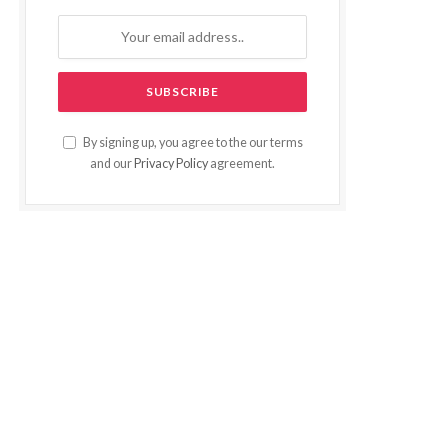
By signing up, you agree to the our terms
and our
Privacy Policy
agreement.