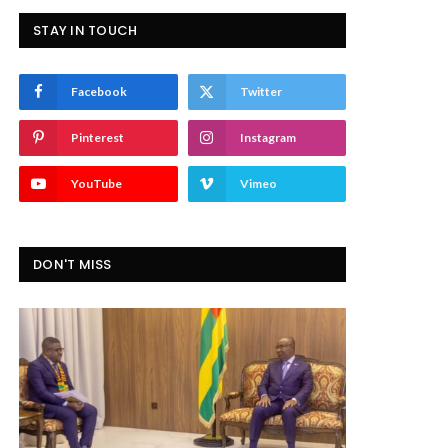
STAY IN TOUCH
Facebook
Twitter
Pinterest
Instagram
YouTube
Vimeo
DON'T MISS