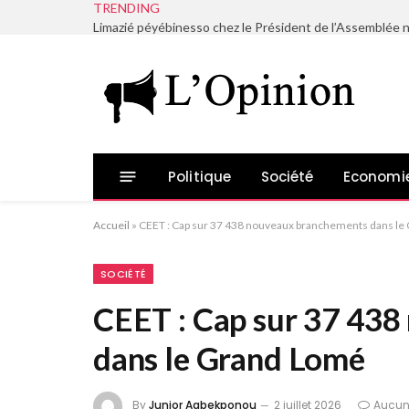
TRENDING
Politique
Société
Economi
Accueil
»
CEET : Cap sur 37 438 nouveaux branchements dans l
SOCIÉTÉ
CEET : Cap sur 37 43
dans le Grand Lomé
By
Junior Agbekponou
2 juillet 2026
Aucun