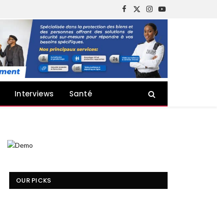
Facebook
X
Instagram
YouTube
(Twitter)
Interviews
Santé
OUR PICKS