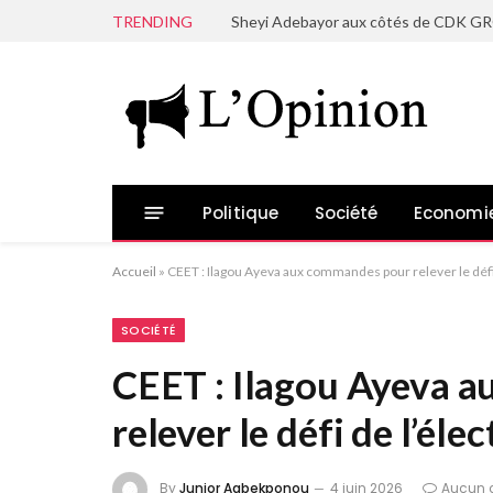
TRENDING
Politique
Société
Economi
Accueil
»
CEET : Ilagou Ayeva aux commandes pour relever le défi d
SOCIÉTÉ
CEET : Ilagou Ayeva 
relever le défi de l’éle
By
Junior Agbekponou
4 juin 2026
Aucun 