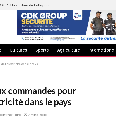
Sheyi Adebayor aux côtés de CDK GROUP : Un soutien de taille pour le concert de Joachin Migos
e
Cultures
Sports
Agriculture
International
e l’électricité dans le pays
aux commandes pour
ctricité dans le pays
commentaire
2 Mins Read