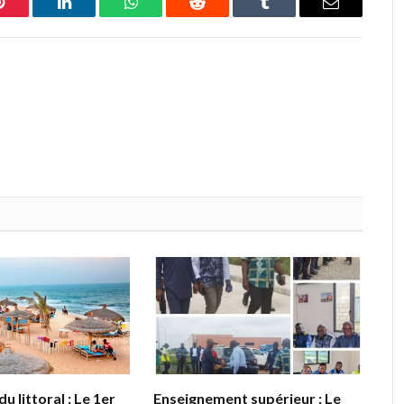
Pinterest
LinkedIn
WhatsApp
Reddit
Tumblr
Email
u littoral : Le 1er
Enseignement supérieur : Le