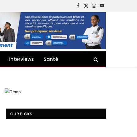
Facebook
X
Instagram
YouTube
(Twitter)
Interviews
Santé
OUR PICKS