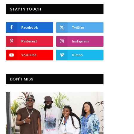
STAY IN TOUCH
Facebook
Twitter
Pinterest
Instagram
YouTube
Vimeo
DON'T MISS