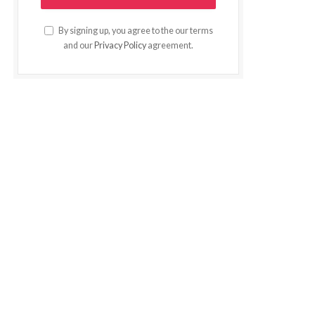
By signing up, you agree to the our terms
and our
Privacy Policy
agreement.