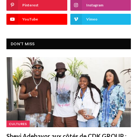
Pinterest
Instagram
YouTube
Vimeo
DON'T MISS
CULTURES
Sheyi Adebayor aux côtés de CDK GROUP :