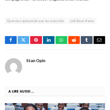
Éperviers galvanisés par les autorités
Lidi Bessi-Kama
Facebook
Twitter
Pinterest
LinkedIn
WhatsApp
Reddit
Tumblr
Email
Stan Opin
A LIRE AUSSI ...