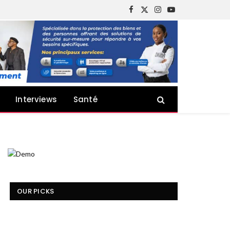
Facebook
X
Instagram
YouTube
(Twitter)
Interviews
Santé
OUR PICKS