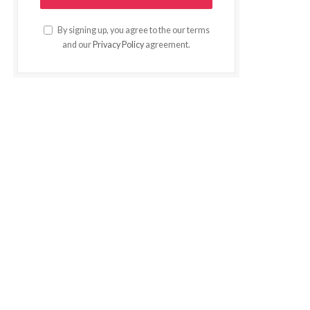
By signing up, you agree to the our terms
and our
Privacy Policy
agreement.