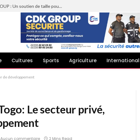
Sheyi Adebayor aux côtés de CDK GROUP : Un soutien de taille pour le concert de Joachin Migos
e
Cultures
Sports
Agriculture
International
vier de développement
Togo: Le secteur privé,
oppement
Aucun commentaire
2 Mins Read