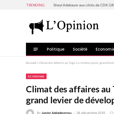
TRENDING
Politique
Société
Economi
Accueil
»
Climat des affaires au Togo: Le secteur privé, grand le
ECONOMIE
Climat des affaires au 
grand levier de dével
By
Junior Agbekponou
28 décembre 2025