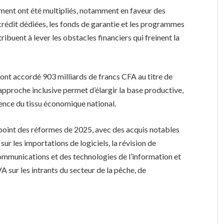
ement ont été multipliés, notamment en faveur des
crédit dédiées, les fonds de garantie et les programmes
ribuent à lever les obstacles financiers qui freinent la
s ont accordé 903 milliards de francs CFA au titre de
pproche inclusive permet d’élargir la base productive,
lience du tissu économique national.
e point des réformes de 2025, avec des acquis notables
sur les importations de logiciels, la révision de
écommunications et des technologies de l’information et
A sur les intrants du secteur de la pêche, de