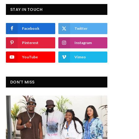
STAY IN TOUCH
Facebook
Twitter
Pinterest
Instagram
YouTube
Vimeo
DON'T MISS