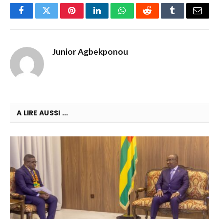
Facebook
Twitter
Pinterest
LinkedIn
WhatsApp
Reddit
Tumblr
Email
Junior Agbekponou
A LIRE AUSSI ...