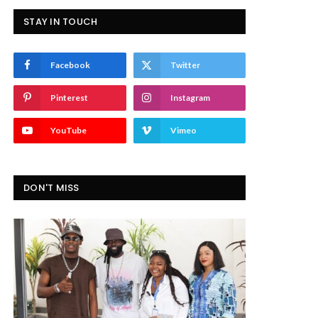
STAY IN TOUCH
Facebook
Twitter
Pinterest
Instagram
YouTube
Vimeo
DON'T MISS