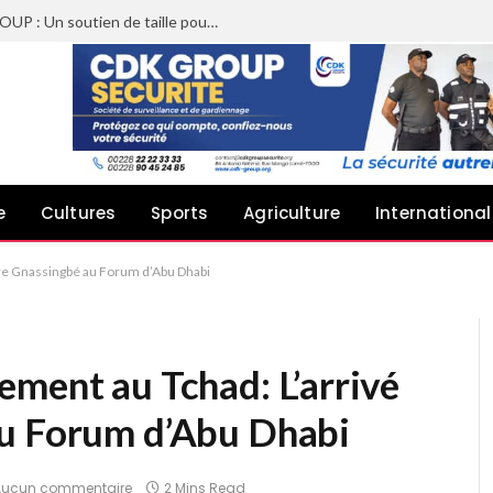
Sheyi Adebayor aux côtés de CDK GROUP : Un soutien de taille pour le concert de Joachin Migos
e
Cultures
Sports
Agriculture
International
re Gnassingbé au Forum d’Abu Dhabi
ement au Tchad: L’arrivé
au Forum d’Abu Dhabi
Aucun commentaire
2 Mins Read