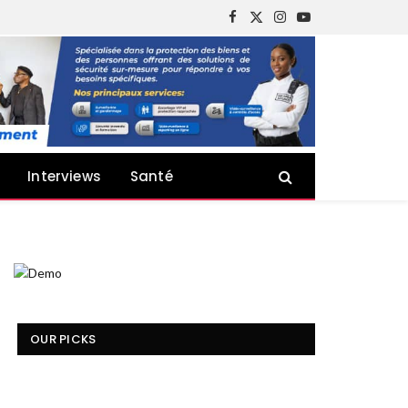
Facebook
X
Instagram
YouTube
(Twitter)
Interviews
Santé
OUR PICKS