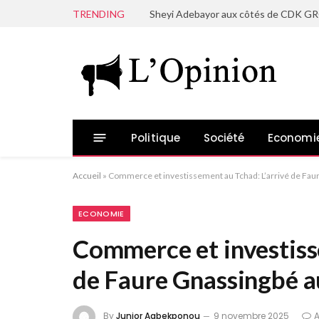
TRENDING
Politique
Société
Economi
Accueil
»
Commerce et investissement au Tchad: L’arrivé de Fau
ECONOMIE
Commerce et investiss
de Faure Gnassingbé 
By
Junior Agbekponou
9 novembre 2025