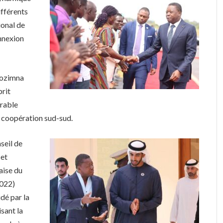
ifférents
ional de
nnexion
sozimna
prit
urable
a coopération sud-sud.
seil de
 et
aise du
2022)
idé par la
sant la