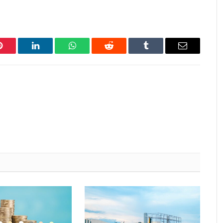
Pinterest
LinkedIn
WhatsApp
Reddit
Tumblr
Email