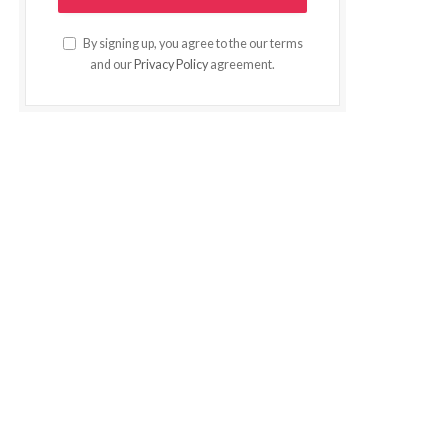
By signing up, you agree to the our terms
and our
Privacy Policy
agreement.