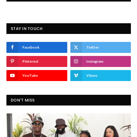
STAY IN TOUCH
Facebook
Twitter
Pinterest
Instagram
YouTube
Vimeo
DON'T MISS