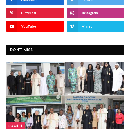
Pinterest
Instagram
YouTube
Vimeo
DON'T MISS
SOCIÉTÉ