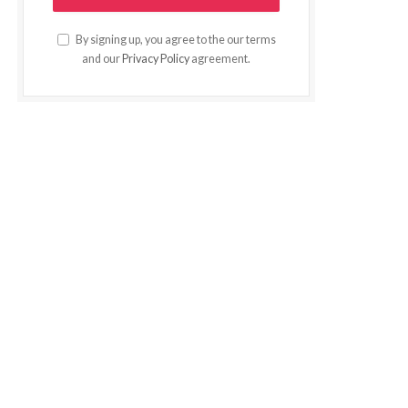
By signing up, you agree to the our terms
and our
Privacy Policy
agreement.