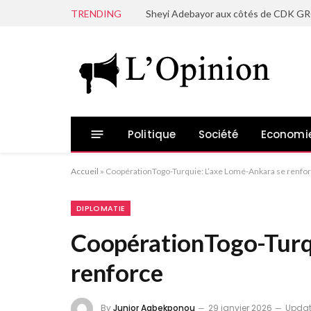
TRENDING
Politique
Société
Economi
Accueil
»
CoopérationTogo-Turquie: L’axe Lomé-Ankara se renfo
DIPLOMATIE
CoopérationTogo-Turqu
renforce
By
Junior Agbekponou
29 janvier 2026
Updat