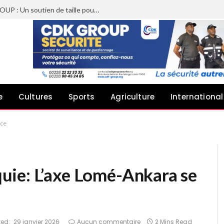
Sheyi Adebayor aux côtés de CDK GROUP : Un soutien de taille pour le concert de Joachin Migos
e
Cultures
Sports
Agriculture
International
rce
ie: L’axe Lomé-Ankara se
ed:
29 janvier 2026
Aucun commentaire
2 Mins Read