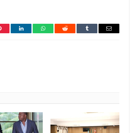
Pinterest
LinkedIn
WhatsApp
Reddit
Tumblr
Email