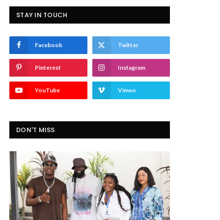
STAY IN TOUCH
Facebook
Twitter
Pinterest
Instagram
YouTube
Vimeo
DON'T MISS